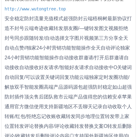
http://www.wutongtree.top
安全稳定防封流量充值模式超强防封云端梧桐树最新协议打
造不封号云端奇迹收藏转发朋友圈/―键转发图文视频拒绝
封号同步跟随转发/自动选择文字图片视频第三方分享全天
自动点赞//独家24小时营销功能智能操作全天自动评论独家
24小时营销功能智能操作自动接收群邀请/打开后群邀请自
动接收自动接收好友请求/智能好友请求自动接收中O关键词
自动回复/可以设置关键词回复功能云端独家定时发圈功能/
解放双手智能发圈高端产品源码源包超强防封稳定如山超强
防封插件顶尖售后团队救市云端产品值得您的信赖安卓苹果
通用官方微信使用支持新疆地区不丢聊天记录自动收取个人
转账/红包/拒绝忘记收账收藏转发同步地理位置转发带上家
位置转发评论替换内容/评论收藏转发替换文案O转发后删除
评论/收藏转发后删除评论内容◎支持国外新疆地区使用/自