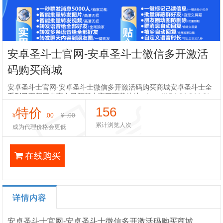
安卓圣斗士官网-安卓圣斗士微信多开激活
码购买商城
安卓圣斗士官网-安卓圣斗士微信多开激活码购买商城安卓圣斗士全
系列已更新同步官方最新版本官网下载地址：http://154.64.244.6/x
sds/备用下载地址:https://www.123pan
156
特价
¥
.00
¥
.00
累计浏览人次
成为代理价格会更低
在线购买
详情内容
安卓圣斗士官网-安卓圣斗士微信多开激活码购买商城