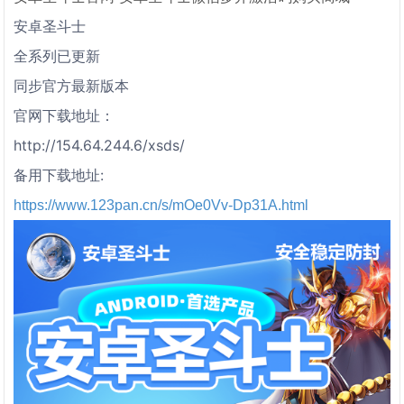
安卓圣斗士
全系列已更新
同步官方最新版本
官网下载地址：
http://154.64.244.6/xsds/
备用下载地址:
https://www.123pan.cn/s/mOe0Vv-Dp31A.html