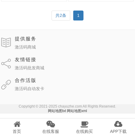
共2条
1
提供服务
激活码商城
友情链接
激活码批发商城
合作活版
激活码自动发卡
Copyright © 2021-2025 chayuzhe.com All Rights Reserved.
网站地图txt
网站地图xml
首页
在线客服
在线购买
APP下载