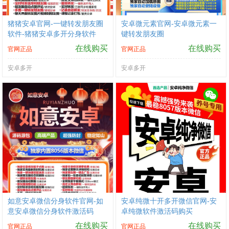
猪猪安卓官网-一键转发朋友圈
安卓微元素官网-安卓微元素一
软件-猪猪安卓多开分身软件
键转发朋友圈
在线购买
在线购买
官网正品
官网正品
安卓多开
安卓多开
如意安卓微信分身软件官网-如
安卓纯微十开多开微信官网-安
意安卓微信分身软件激活码
卓纯微软件激活码购买
在线购买
在线购买
官网正品
官网正品