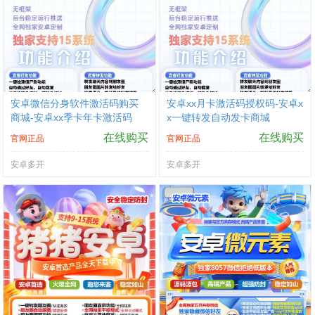
安卓微信分身软件激活码购买
安卓xx月卡激活码授权码-安卓x
商城-安卓xx季卡年卡激活码
x一键转发自动发卡商城
在线购买
在线购买
官网正品
官网正品
安卓多开
安卓多开