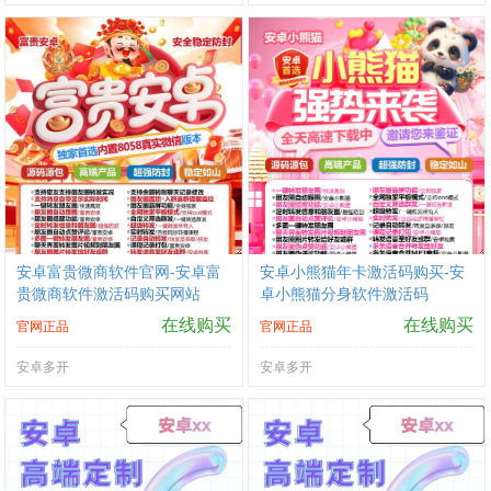
安卓富贵微商软件官网-安卓富
安卓小熊猫年卡激活码购买-安
贵微商软件激活码购买网站
卓小熊猫分身软件激活码
在线购买
在线购买
官网正品
官网正品
安卓多开
安卓多开