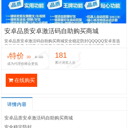
安卓品质安卓激活码自助购买商城
安卓品质安卓激活码自助购买商城安全稳定防封QQQQQ安卓首选
产品品质安卓强势来装完美兼容安卓最新系统稳定运营安卓鸿蒙系
统新品≤独家支持iPad双设备登入(全网独家)≤独家自动点赞自动评
181
特价
论(智能操作)≤
¥
.00
¥
.00
累计浏览人次
成为代理价格会更低
在线购买
详情内容
安卓品质安卓激活码自助购买商城
安全稳定防封