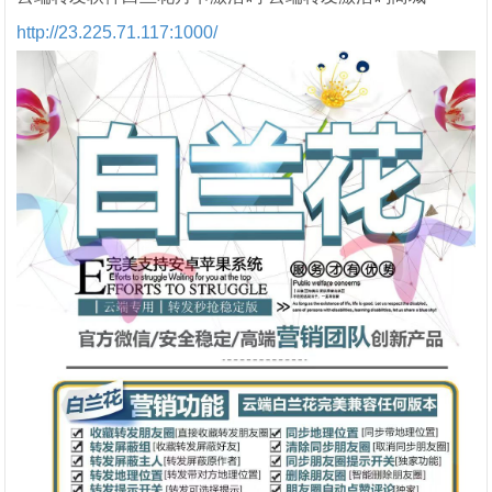
http://23.225.71.117:1000/