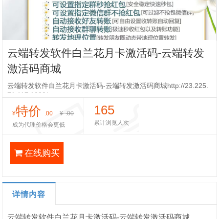
云端转发软件白兰花月卡激活码-云端转发
激活码商城
云端转发软件白兰花月卡激活码-云端转发激活码商城http://23.225.
71.117:1000/
165
特价
¥
.00
¥
.00
累计浏览人次
成为代理价格会更低
在线购买
详情内容
云端转发软件白兰花月卡激活码-云端转发激活码商城