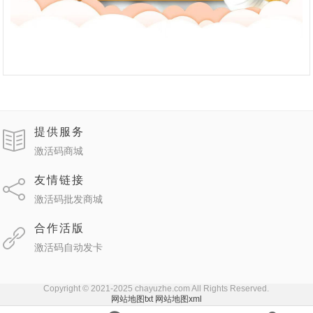
提供服务
激活码商城
友情链接
激活码批发商城
合作活版
激活码自动发卡
Copyright © 2021-2025 chayuzhe.com All Rights Reserved.
网站地图txt
网站地图xml