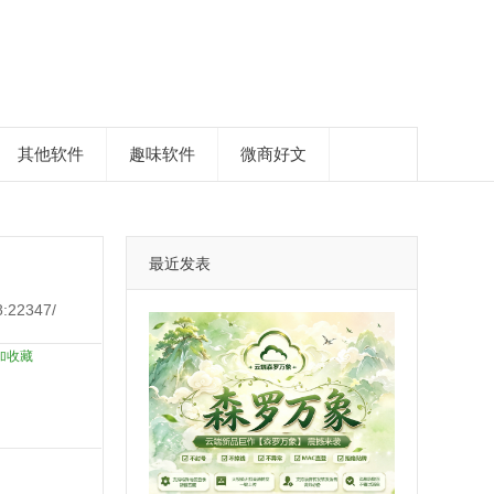
其他软件
趣味软件
微商好文
最近发表
2347/
加收藏