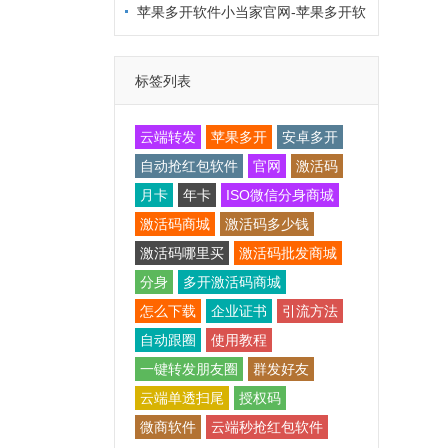
件金小鹿激活码
苹果多开软件小当家官网-苹果多开软
件小当家激活码
标签列表
云端转发
苹果多开
安卓多开
自动抢红包软件
官网
激活码
月卡
年卡
ISO微信分身商城
激活码商城
激活码多少钱
激活码哪里买
激活码批发商城
分身
多开激活码商城
怎么下载
企业证书
引流方法
自动跟圈
使用教程
一键转发朋友圈
群发好友
云端单透扫尾
授权码
微商软件
云端秒抢红包软件