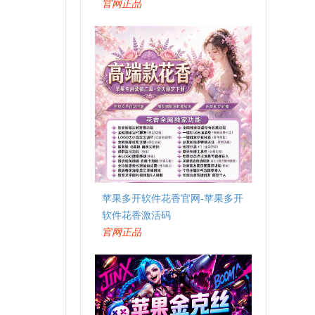
官网正品
苹果多开软件花香官网-苹果多开
软件花香激活码
官网正品