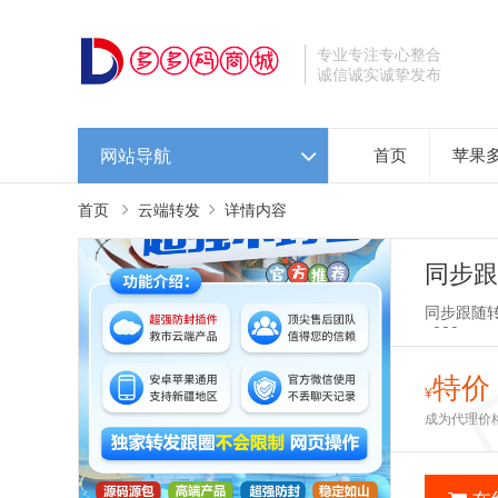
专业专注专心整合
诚信诚实诚挚发布
网站导航
首页
苹果
首页
云端转发
详情内容
同步跟
放双手
同步跟随转
c009.cc
特价
¥
成为代理价