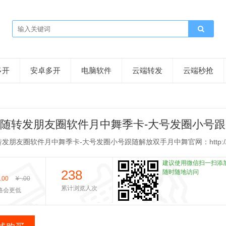
多开
安卓多开
电脑软件
云端转发
云端秒抢
随转发朋友圈软件月中舞季卡-大号发圈小号跟
发朋友圈软件月中舞季卡-大号发圈小号跟随解放双手月中舞官网：http://w
建议使用微信扫一扫添
238
随时随地访问
.00
¥
.00
累计浏览人次
格会更低