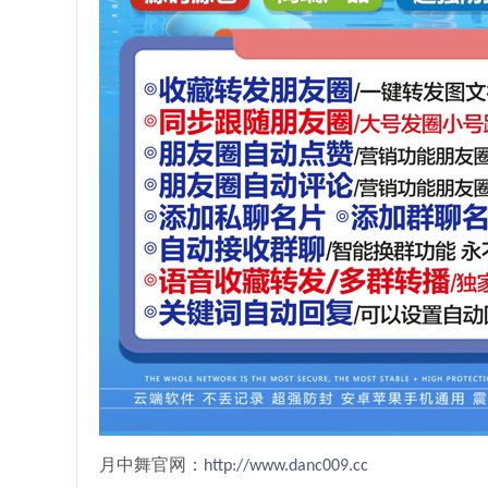
月中舞官网：
http://www.danc009.cc