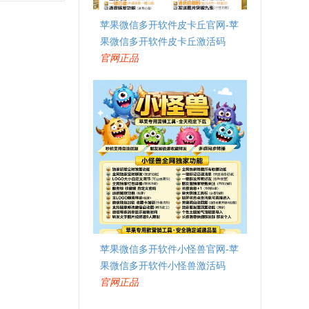
苹果微信多开软件皮卡丘官网-苹
果微信多开软件皮卡丘激活码
官网正品
苹果微信多开软件小怪兽官网-苹
果微信多开软件小怪兽激活码
官网正品