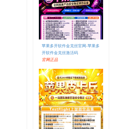
苹果多开软件金克丝官网-苹果多
开软件金克丝激活码
官网正品