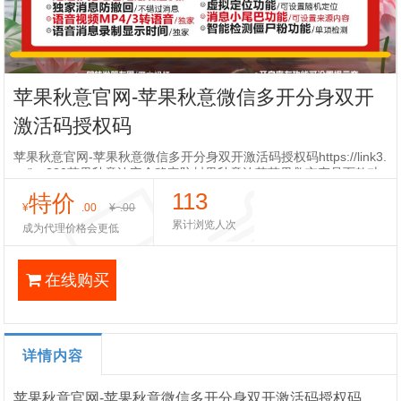
苹果秋意官网-苹果秋意微信多开分身双开
激活码授权码
苹果秋意官网-苹果秋意微信多开分身双开激活码授权码https://link3.
cc/ios880苹果秋意浓安全稳定防封果秋意浓苹苹果救市产品百款功
能高端源码源包高端产品超强防封稳定如山≦全网独家定时群
113
特价
¥
.00
¥
.00
累计浏览人次
成为代理价格会更低
在线购买
详情内容
苹果秋意官网-苹果秋意微信多开分身双开激活码授权码