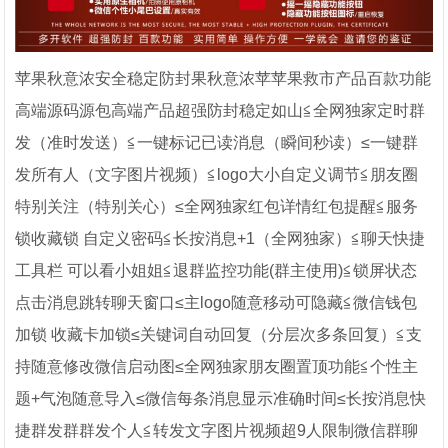
苹果秋意浓安全稳定防封果秋意浓苹苹果救市产品百款功能
高端源码源包高端产品超强防封稳定如山≦全网独家定时群
发（准时发送）≦一键标记已读消息（瞬间秒读）≤一键群
发所有人（文字图片视频）≦logo大小自定义调节≦朋友圈
特别关注（特别关心）≤全网独家红包详情红包提醒≦服务
锁收藏锁 自定义密码≦长按消息+1（全网独家）≦聊天快捷
工具栏 可以看小姐姐≦退群监控功能(群主使用)≦锁屏状态
点击消息跳转聊天窗口≤主logo随意移动可隐藏≦微信钱包
加锁 收藏卡加锁≤关键词自动回复（分层次多条回复）≦支
持随意修改微信启动图≤全网独家朋友圈置顶功能≦个性主
题+气泡随意导入≤微信每条消息显示准确时间≤长按消息快
捷群发群群发个人≦转发文字图片视频超9人限制微信群聊