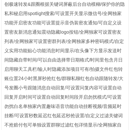
创极速转发&跟圈根据关键词屏蔽后台自动模糊/保护你的隐
私和秘启用spotlight搜索/可设置开关显示微信号/全网独家
功能开启密友功能可设置提示音伪装密友通知/可自定义设
置密友新消息通知震动隐藏logo按钮/全网独家可设置密友
列表/全网独家可设置密群列表/全网独家多种密码模式/自定
义实用功能贴心功能消息时间显示/在头像下方显示发送时
间隐藏自带时间/可以自由选择带日期格式/时间里包含月日
启用聊天工具栏/输人时隐藏添加项目可有/拍摄文件红包转
账位置24小时黑屏秒抢红包/群聊私聊红包自动跟随转发/大
号发圈小号跟随消息自动回复/可设置问复内容可设置自动
回复开启时间可设置自动回复时间段开启勿扰模式/可设置
勿扰白名单独家内置趣味语音功能自动挂断视频/音频延时
挂断/可设置秒数延迟红包延迟秒抢设置/自定义过滤关键词
不抢赔付包可单独设置群聊过滤红包详情显示/全网独家自