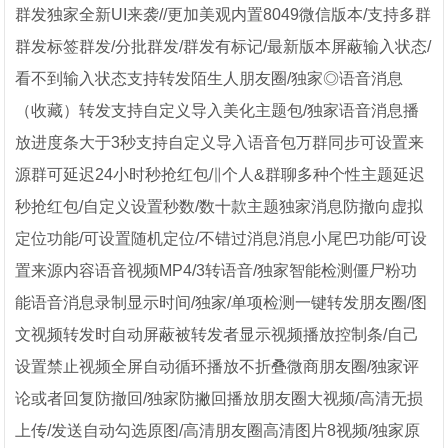
群发独家全新UI来袭//更加美观内置8049微信版本/支持多群
群发标签群发/分批群发/群发有标记/最新版本屏蔽输入状态/
看不到输入状态支持转发陌生人朋友圈/独家◎语音消息
（收藏）转发支持自定义导入美化主题包/独家语音消息播
放进度条大于3秒支持自定义导入语音包万群同步可设置来
源群可延迟24小时秒抢红包/∥个人&群聊多种个性主题延迟
秒抢红包/自定义设置秒数/数十款主题独家消息防撤向虚拟
定位功能/可设置随机定位/不错过消息消息小尾巴功能/可设
置来源内容语音视频MP4/3转语音/独家智能检测僵尸粉功
能语音消息录制显示时间/独家/单项检测一键转发朋友圈/图
文视频转发时自动屏蔽被转发者显示视频播放控制条/自己
设置禁止视频全屏自动循环播放不折叠微商朋友圈/独家评
论或者回复防撤回/独家防撇回播放朋友圈大视频/高清无损
上传/发送自动勾选原图/高清朋友圈高清图片8视频/独家原