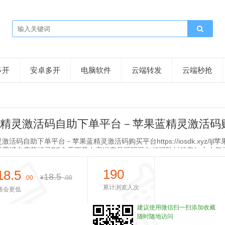
多开
安卓多开
电脑软件
云端转发
云端秒抢
精灵激活码自助下单平台－苹果蓝精灵激活码
活码自助下单平台－苹果蓝精灵激活码购买平台https://iosdk.xyz/ljl
封震撼来袭蓝精灵TF全天下载中高端产品源码源包超强防封稳定如山人气
190
8.5
18.5
.00
¥
.00
累计浏览人次
格会更低
建议使用微信扫一扫添加收藏
随时随地访问