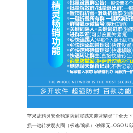
苹果蓝精灵安全稳定防封震撼来袭蓝精灵TF全天下
损一键转发朋友圈（极速/编辑）·独家无LOGO 