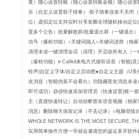
复）随心设置转账（随心设置转账金额）随心设置
乐（自定义设置骰子猜拳）·骰子猜拳连发不关闭
位）虚拟定位支持实时分享发圈全球随机移动定位(
置多个公告）批量解散群/批量退出群（一键退出）
信号（爆粉功能）○关键词踢人○关键词进群（独
清理未读一键清理会话（清理）开启@所有人（一
（爆粉功能）e Callkit来电方式接听语音（
铃声)自定义字体/自定义启动图●自定义主题（U
友消息（智能伪装不会看出）功隐藏密友消息未读
即可成功）@@快速添加管理员（快速设置)摇一摇
主（直接快速转让）自动挂断密友语音视频（独家
消息）删除聊天保留记录（不丢记录）○电脑登陆自
WHOLE NETWORK IS THE MOST SECURE, THE
实用简单操作方便一学就会邀请您的鉴证多开软件