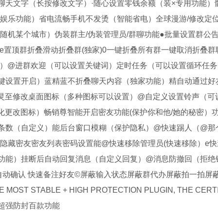
聊天文字（长按修改文字）·随心设置零钱余额（装×专用功能）
（娱乐功能）省电流畅手机不发烫（智能省电）全球漫游/修改定
随机某个城市）伪装群主/伪装管理员/群聊功能●批量设置群公
e置顶群折叠滑动折叠群(独家)0一键折叠所有群一键取消折叠群
家）@进群欢迎（可以设置关键词）定时任务（可以设置循环任务
键设置开启）蓝精蓝不折叠聊天内容（独家功能）精自动通过好
智能)灵灵至修改桌面图标（多种图标可以设置）@自定义设置铃声（可
美化更改图标）畅销尊智能开启密友功能(保护你和他/她的秘密）
条数（自定义）能后台窗口模糊（保护隐私）@快速踢人（@那
隐藏密友密友列表密码设置能@快速移除管理员(快速移除）e快
功能）挂断后自动回复消息（自定义回复）@消息防撤回（拒绝
动确认 快速备注好友©屏蔽输入状态屏蔽群代办屏蔽拍一拍屏蔽
 MOST STABLE + HIGH PROTECTION PLUGIN, THE CERT
超强防封百款功能