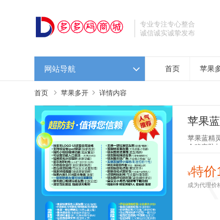
专业专注专心整合
诚信诚实诚挚发布
网站导航
首页
苹果
首页
苹果多开
详情内容
苹果蓝
台
苹果蓝精灵激
全稳定防
得您信赖
特价1
¥
成为代理价