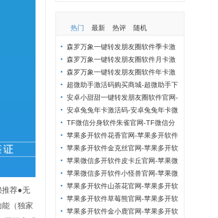
热门
最新
热评
随机
森罗万象一键转发朋友圈软件季卡激
活码购买商城
森罗万象一键转发朋友圈软件月卡激
活码-森罗万象云端转发官网
森罗万象一键转发朋友圈软件年卡激
活码-森罗万象云端转发官网
超微助手激活码购买商城-超微助手下
载官网
安卓小甜甜一键转发朋友圈软件官网-
安卓小甜甜一键转发朋友圈软件激活码
安卓兔兔年卡激活码-安卓兔兔年卡微
信分身软件购买
TF微信分身软件朱雀官网-TF微信分
身软件朱雀激活码
苹果多开软件花香官网-苹果多开软件
花香激活码
苹果多开软件金克丝官网-苹果多开软
件金克丝激活码
苹果微信多开软件皮卡丘官网-苹果微
信多开软件皮卡丘激活码
苹果微信多开软件小怪兽官网-苹果微
信多开软件小怪兽激活码
苹果多开软件山茶花官网-苹果多开软
推荐●无
件山茶花激活码
苹果多开软件草莓熊官网-苹果多开软
功能（独家
件草莓熊激活码
苹果多开软件金小鹿官网-苹果多开软