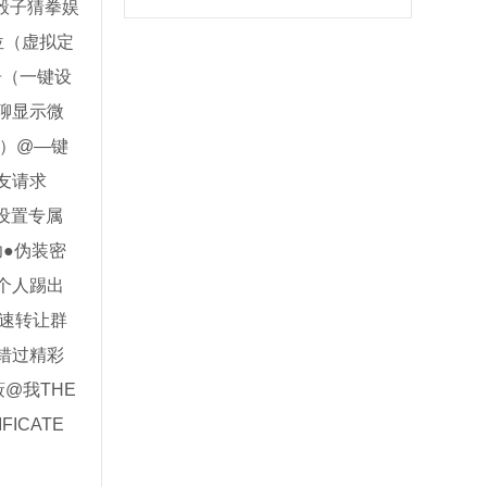
骰子猜拳娱
位（虚拟定
告（一键设
聊显示微
）@—键
友请求
设置专属
功●伪装密
个人踢出
速转让群
错过精彩
@我THE
IFICATE