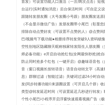
首发）可设置功能入口激活（一次/两次点击）短视
台运行(实时通知消息）后台保活时间（可自定义设置
跟随转发朋友圈（大号发圈小号跟）朋友圈发送原
（不会显示微信广告）发朋友圈带小尾巴（彰显您的
排除自动点赞好友（可设置不点赞的人）@点赞间隔
巴/视频号下载功能●相册排序转发突破9人密码锁
空性别地区隐藏聊天昵称独家转发陌生人朋友圈（光
师必备功能）e开启自动抢红包(全网最快秒抢)抢
防止同时抢多个红包（一键开启）@趣味语音包（
音（窗口视频长按转语音）语音自动转文字（高速
息）群聊过滤（智能过滤）关键词过滤24小时自
发(同步转播功能©来源圈设置（可开启几个群）收
类型@转发延迟时间（可设置延迟几秒进行转发）
个性小尾巴/小程序开启浮窗快速观看视频广告（