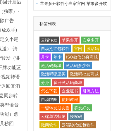
)回开启后
件金小鹿激活码
苹果多开软件小当家官网-苹果多开软
件小当家激活码
（独家）·
去除广告
标签列表
放双手)
自定义小尾
云端转发
苹果多开
安卓多开
自动抢红包软件
官网
激活码
送）·清
月卡
年卡
ISO微信分身商城
音转发（讲
激活码商城
激活码多少钱
王牌功能蓝
激活码哪里买
激活码批发商城
·视频转语
分身
多开激活码商城
延迟回复消
怎么下载
企业证书
引流方法
息同步转
自动跟圈
使用教程
频类型语音
一键转发朋友圈
群发好友
功能）@
云端单透扫尾
授权码
几秒回
微商软件
云端秒抢红包软件