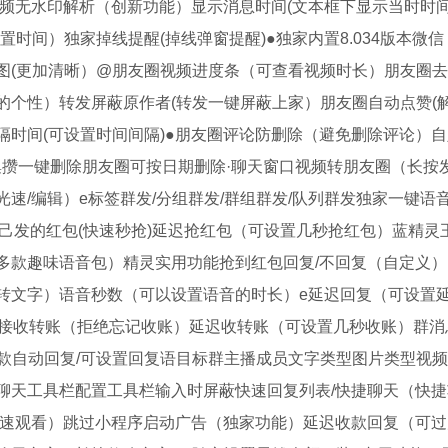
频无水印解析（创新功能）显示消息时间(文本框下显示当时时间
时间）独家掉线提醒(掉线弹窗提醒)●独家内置8.034版本微信
图(更加清晰）@朋友圈视频进度条（可查看视频时长）朋友圈
个性）转发屏蔽原作者(转发一键屏蔽上家）朋友圈自动点赞(解
时间(可设置时间间隔)●朋友圈评论防删除（避免删除评论）
集攒一键删除朋友圈可按日期删除·聊天窗口视频转朋友圈（长按发
速/编辑）e标签群发/分组群发/群组群发/队列群发独家一键语
自己发的红包(快速秒抢)延迟抢红包（可设置几秒抢红包）蓝精灵
多款趣味语音包）精灵实用功能抢到红包回复/不回复（自定义）
转文字）语音秒数（可以设置语音的时长）e延迟回复（可设置
动接收转账（拒绝忘记收账）延迟收转账（可设置几秒收账）群消
款自动回复/可设置回复语目标群主播成员文字类型图片类型视
聊天工具栏配置工具栏输入时屏蔽快速回复列表/快捷聊天（快捷
极速观看）跳过小程序启动广告（独家功能）延迟收款回复（可过