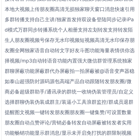
本地大视频上传朋友圈高清无损独家聊天窗口消息快速引用
多群转播支持自己主讲/独家首发持双设备登陆同步记录iPa
d模式万群同步转播系统个人相册支持左划转发支持转发陌
生人朋友圈视频号保存无水印视频短视频高清无水印保存朋
友圈全网独家语音自动转文字好友斗图功能海量表情供你选
择视频/mp3自动转语音功能内置强大微信群管理系统独家
群聊屏蔽功能屏蔽群代办屏蔽拍一拍屏蔽被@语音变声器稳
如泰山超强防封源码源包高端产品自动跟随转发朋友圈/微
商必备超级群助手/通讯录的群统一收纳伪装管理员/自定义
选择群聊伪装伪装成群主/装逼小工具浪群监控/群成员退群
提醒图文视频一键转发朋友圈朋友圈一键集赞/可设置数量
朋友圈自动点赞评论/营销必备转发自动屏蔽被转发者实用
功能畅销功能显示群消息/显示未开启免打扰的群限制视频