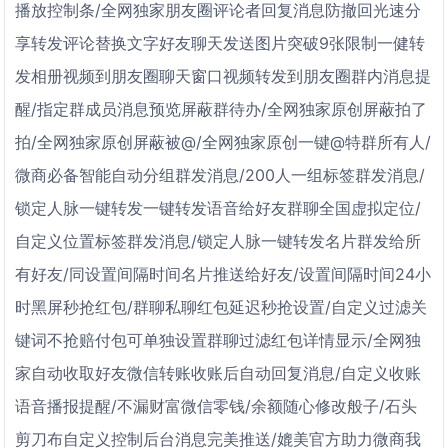
播放控制条/全网独家朋友圈评论者回复消息防撤回光速分
享转发评论替换文字好友聊天发送图片突破9张限制一健转
发相册视频到朋友圈聊天窗口视频转发到朋友圈群内消息提
醒/指定群成员消息预览屏蔽群待办/全网独家原创屏蔽拍了
拍/全网独家原创屏蔽被@/全网独家原创一键@特群所有人/
微商必备智能自动分组群发消息/200人一组标签群发消息/
锁定人脉一键转发一键转发语音给好友群聊全国虚拟定位/
自定义位置标签群发消息/锁定人脉一键转发名片群发给所
有好友/同设置间隔时间名片推送给好友/设置间隔时间24小
时黑屏秒抢红包/群聊私聊红包延迟秒抢设置/自定义过滤关
键词不抢赔付包可单独设置群聊过滤红包详情显示/全网独
家自动收取好友微信转账收账后自动回复消息/自定义收账
语音播报提醒/不漏财富微信零钱/余额随心修改般子/石头
剪刀布自定义控制后台消息完美推送/媲美官方助力微商我