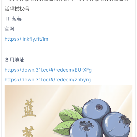
活码授权码
TF
蓝莓
官网
https://linkfly.fit/lm
备用地址
https://down.31l.cc/#/redeem/EUrXFg
https://down.31l.cc/#/redeem/znbyrg