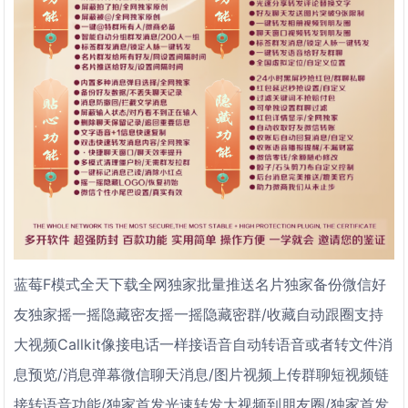
蓝莓F模式全天下载全网独家批量推送名片独家备份微信好
友独家摇一摇隐藏密友摇一摇隐藏密群/收藏自动跟圈支持
大视频Callkit像接电话一样接语音自动转语音或者转文件消
息预览/消息弹幕微信聊天消息/图片视频上传群聊短视频链
接转语音功能/独家首发光速转发大视频到朋友圈/独家首发