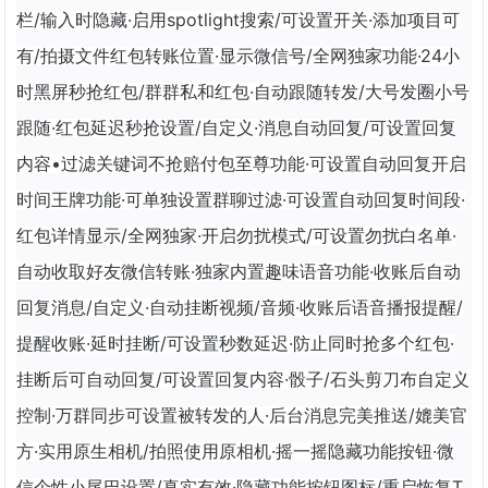
栏/输入时隐藏·启用spotlight搜索/可设置开关·添加项目可
有/拍摄文件红包转账位置·显示微信号/全网独家功能·24小
时黑屏秒抢红包/群群私和红包·自动跟随转发/大号发圈小号
跟随·红包延迟秒抢设置/自定义·消息自动回复/可设置回复
内容•过滤关键词不抢赔付包至尊功能·可设置自动回复开启
时间王牌功能·可单独设置群聊过滤·可设置自动回复时间段·
红包详情显示/全网独家·开启勿扰模式/可设置勿扰白名单·
自动收取好友微信转账·独家内置趣味语音功能·收账后自动
回复消息/自定义·自动挂断视频/音频·收账后语音播报提醒/
提醒收账·延时挂断/可设置秒数延迟·防止同时抢多个红包·
挂断后可自动回复/可设置回复内容·骰子/石头剪刀布自定义
控制·万群同步可设置被转发的人·后台消息完美推送/媲美官
方·实用原生相机/拍照使用原相机·摇一摇隐藏功能按钮·微
信个性小尾巴设置/真实有效·隐藏功能按钮图标/重启恢复T