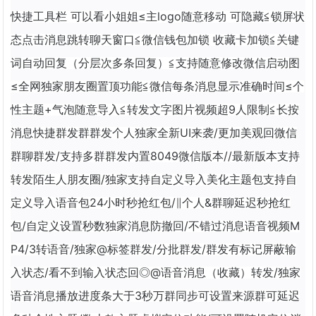
快捷工具栏 可以看小姐姐≤主logo随意移动 可隐藏≦锁屏状
态点击消息跳转聊天窗口≦微信钱包加锁 收藏卡加锁≦关键
词自动回复（分层次多条回复）≦支持随意修改微信启动图
≤全网独家朋友圈置顶功能≦微信每条消息显示准确时间≤个
性主题+气泡随意导入≦转发文字图片视频超9人限制≦长按
消息快捷群发群群发个人独家全新UI来袭/更加美观回微信
群聊群发/支持多群群发内置8049微信版本//最新版本支持
转发陌生人朋友圈/独家支持自定义导入美化主题包支持自
定义导入语音包24小时秒抢红包/∥个人&群聊延迟秒抢红
包/自定义设置秒数独家消息防撤回/不错过消息语音视频M
P4/3转语音/独家@标签群发/分批群发/群发有标记屏蔽输
入状态/看不到输入状态回◎@语音消息（收藏）转发/独家
语音消息播放进度条大于3秒万群同步可设置来源群可延迟