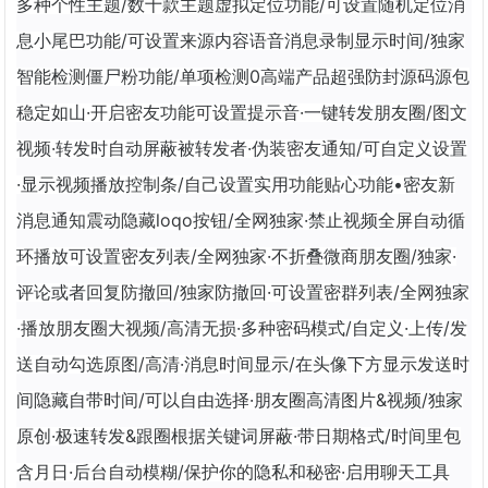
多种个性主题/数十款主题虚拟定位功能/可设置随机定位消
息小尾巴功能/可设置来源内容语音消息录制显示时间/独家
智能检测僵尸粉功能/单项检测0高端产品超强防封源码源包
稳定如山·开启密友功能可设置提示音·一键转发朋友圈/图文
视频·转发时自动屏蔽被转发者·伪装密友通知/可自定义设置
·显示视频播放控制条/自己设置实用功能贴心功能•密友新
消息通知震动隐藏loqo按钮/全网独家·禁止视频全屏自动循
环播放可设置密友列表/全网独家·不折叠微商朋友圈/独家·
评论或者回复防撤回/独家防撤回·可设置密群列表/全网独家
·播放朋友圈大视频/高清无损·多种密码模式/自定义·上传/发
送自动勾选原图/高清·消息时间显示/在头像下方显示发送时
间隐藏自带时间/可以自由选择·朋友圈高清图片&视频/独家
原创·极速转发&跟圈根据关键词屏蔽·带日期格式/时间里包
含月日·后台自动模糊/保护你的隐私和秘密·启用聊天工具