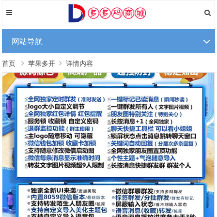
网站导航
首页
苹果多开
详情内容