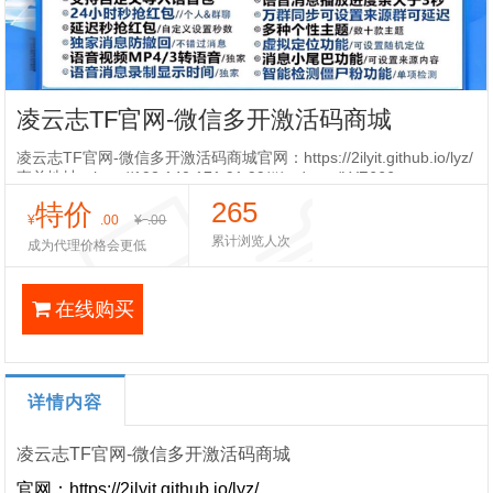
凌云志TF官网-微信多开激活码商城
凌云志TF官网-微信多开激活码商城官网：https://2ilyit.github.io/lyz/
直兑地址：http://192.140.171.91:99/#/redeem/LYZ666
265
特价
¥
.00
¥
.00
累计浏览人次
成为代理价格会更低
在线购买
详情内容
凌云志TF官网-微信多开激活码商城
官网：https://2ilyit.github.io/lyz/