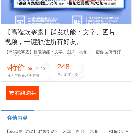
【高端款寒露】群发功能‌：文字、图片、
视频，一键触达所有好友。
【高端款寒露】群发功能‌：文字、图片、视频，一键触达所有好
友。【高端款寒露】微信防封插件震撼来袭！🔥✨ 全新升级，安全
稳定，TestFlight证书上架，为您的微信使用保驾护航！✨🔥💡【主
248
特价
要功能亮点】
¥
.00
¥
.00
累计浏览人次
成为代理价格会更低
在线购买
详情内容
【高端款寒露】群发功能‌：文字、图片、视频，一键触达所