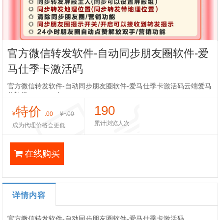
官方微信转发软件-自动同步朋友圈软件-爱
马仕季卡激活码
官方微信转发软件-自动同步朋友圈软件-爱马仕季卡激活码云端爱马
仕转发：ams.opkm.top
190
特价
¥
.00
¥
.00
累计浏览人次
成为代理价格会更低
在线购买
详情内容
官方微信转发软件-自动同步朋友圈软件-爱马仕季卡激活码