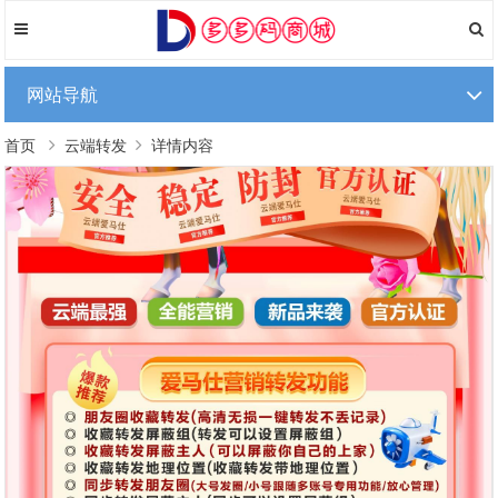
网站导航
首页
云端转发
详情内容