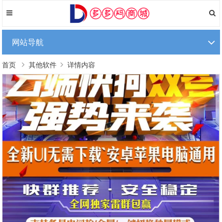
网站导航
首页
其他软件
详情内容