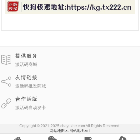
提供服务
激活码商城
友情链接
激活码批发商城
合作活版
激活码自动发卡
Copyright © 2021-2025 chayuzhe.com All Rights Reserved.
网站地图txt
网站地图xml