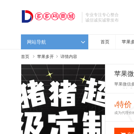
专业专注专心整合
诚信诚实诚挚发布
网站导航
首页
苹果
首页
苹果多开
详情内容
苹果微
苹果微信多开
ttps://
特价
¥
成为代理价