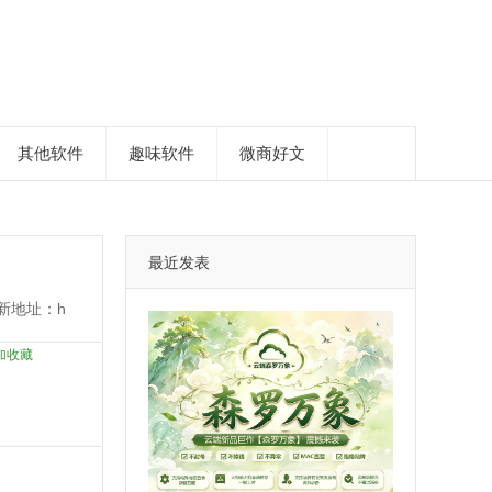
其他软件
趣味软件
微商好文
最近发表
更新地址：h
加收藏