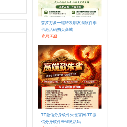
森罗万象一键转发朋友圈软件季
卡激活码购买商城
官网正品
TF微信分身软件朱雀官网-TF微
信分身软件朱雀激活码