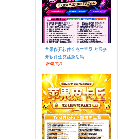
苹果多开软件金克丝官网-苹果多
开软件金克丝激活码
官网正品