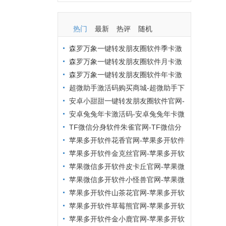
热门
最新
热评
随机
森罗万象一键转发朋友圈软件季卡激
活码购买商城
森罗万象一键转发朋友圈软件月卡激
活码-森罗万象云端转发官网
森罗万象一键转发朋友圈软件年卡激
活码-森罗万象云端转发官网
超微助手激活码购买商城-超微助手下
载官网
安卓小甜甜一键转发朋友圈软件官网-
安卓小甜甜一键转发朋友圈软件激活码
安卓兔兔年卡激活码-安卓兔兔年卡微
信分身软件购买
TF微信分身软件朱雀官网-TF微信分
身软件朱雀激活码
苹果多开软件花香官网-苹果多开软件
花香激活码
苹果多开软件金克丝官网-苹果多开软
件金克丝激活码
苹果微信多开软件皮卡丘官网-苹果微
信多开软件皮卡丘激活码
苹果微信多开软件小怪兽官网-苹果微
信多开软件小怪兽激活码
苹果多开软件山茶花官网-苹果多开软
件山茶花激活码
苹果多开软件草莓熊官网-苹果多开软
件草莓熊激活码
苹果多开软件金小鹿官网-苹果多开软