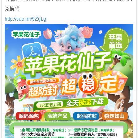
兑换码
http://suo.im/9ZgLg