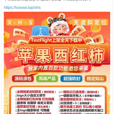
https://iosww.top/xhs