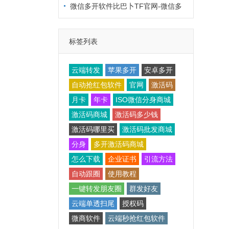
果微信分身软件蓝月亮TF激活码
微信多开软件比巴卜TF官网-微信多
开软件比巴卜TF激活码
标签列表
云端转发
苹果多开
安卓多开
自动抢红包软件
官网
激活码
月卡
年卡
ISO微信分身商城
激活码商城
激活码多少钱
激活码哪里买
激活码批发商城
分身
多开激活码商城
怎么下载
企业证书
引流方法
自动跟圈
使用教程
一键转发朋友圈
群发好友
云端单透扫尾
授权码
微商软件
云端秒抢红包软件