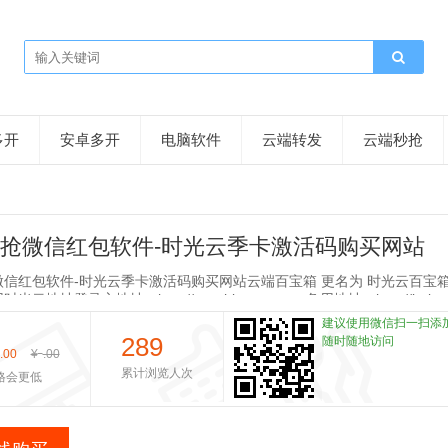
多开
安卓多开
电脑软件
云端转发
云端秒抢
抢微信红包软件-时光云季卡激活码购买网站
微信红包软件-时光云季卡激活码购买网站云端百宝箱 更名为 时光云百宝
云地址登录主地址：http://m.xshiguang.com备用地址：http://bak.x
建议使用微信扫一扫添
289
随时随地访问
.00
¥
.00
累计浏览人次
格会更低