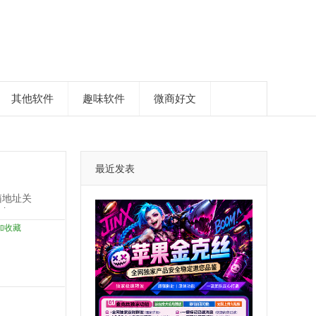
其他软件
趣味软件
微商好文
最近发表
箱地址关
sh
加收藏