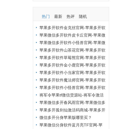
热门
最新
热评
随机
苹果多开软件金克丝官网-苹果多开软
件金克丝激活码
苹果微信多开软件皮卡丘官网-苹果微
信多开软件皮卡丘激活码
苹果微信多开软件小怪兽官网-苹果微
信多开软件小怪兽激活码
苹果多开软件山茶花官网-苹果多开软
件山茶花激活码
苹果多开软件草莓熊官网-苹果多开软
件草莓熊激活码
苹果多开软件金小鹿官网-苹果多开软
件金小鹿激活码
苹果多开软件小当家官网-苹果多开软
件小当家激活码
苹果多开软件魔法师官网-苹果多开软
件魔法师激活码
苹果多开软件小怪兽官网-苹果多开软
件小怪兽激活码商城
将军令苹果tf微信货源站-将军令激活
码
苹果微信多开春风雨官网-苹果微信多
开春风雨激活码
苹果多开孤剑仙激活码商城-苹果多开
软件孤剑仙官网
微信多开分身苹果版哪里买？
苹果微信分身软件蓝月亮TF官网-苹