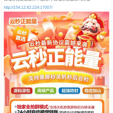
http://154.12.82.224:17007/