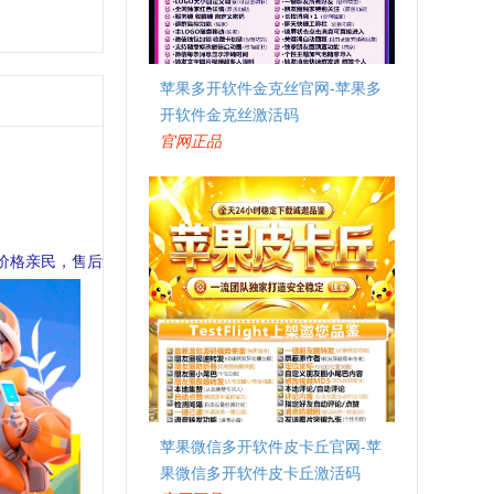
苹果多开软件金克丝官网-苹果多
开软件金克丝激活码
官网正品
价格亲民，售后无忧。
苹果微信多开软件皮卡丘官网-苹
果微信多开软件皮卡丘激活码