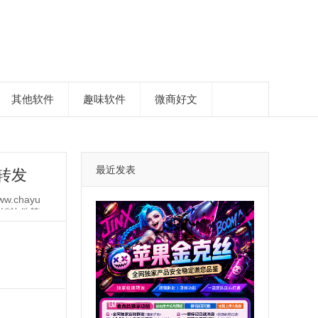
其他软件
趣味软件
微商好文
最近发表
转发
chayu
营销软件等
加收藏