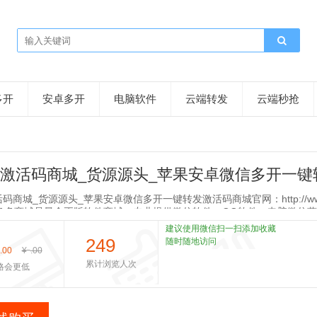
多开
安卓多开
电脑软件
云端转发
云端秒抢
激活码商城_货源源头_苹果安卓微信多开一键
码商城_货源源头_苹果安卓微信多开一键转发激活码商城官网：http://www.
om/多多商城是最全正版软件商城，专业提供微信软件、QQ软件、电脑微信
。
建议使用微信扫一扫添
249
随时随地访问
.00
¥
.00
累计浏览人次
格会更低