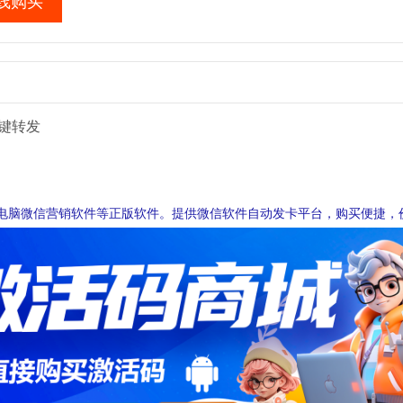
线购买
键转发
、电脑微信营销软件等正版软件。提供微信软件自动发卡平台，购买便捷，