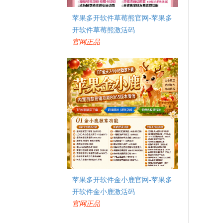
苹果多开软件草莓熊官网-苹果多
开软件草莓熊激活码
官网正品
苹果多开软件金小鹿官网-苹果多
开软件金小鹿激活码
官网正品