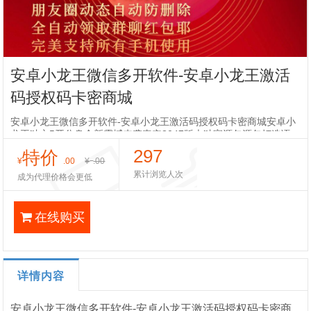
安卓小龙王微信多开软件-安卓小龙王激活
码授权码卡密商城
安卓小龙王微信多开软件-安卓小龙王激活码授权码卡密商城安卓小
龙王独立5开分身全新震撼来袭真实8047版本独家源包源包打造语
音转发/虚拟定位聊天消息自动防撤回朋友圈动态自动防删除全自动
297
特价
领取群聊红包耶完美
¥
.00
¥
.00
累计浏览人次
成为代理价格会更低
在线购买
详情内容
安卓小龙王微信多开软件-安卓小龙王激活码授权码卡密商